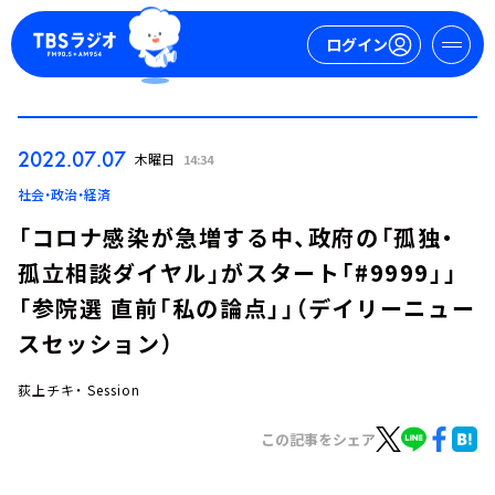
ログイン
マイページ
2022.07.07
木曜日
14:34
新規会員登録
ログイン
社会・政治・経済
「コロナ感染が急増する中、政府の「孤独・
孤立相談ダイヤル」がスタート「#9999」」
「参院選 直前「私の論点」」（デイリーニュー
スセッション）
荻上チキ・ Session
今日の番組表
週間番組表
この記事をシェア
トピックス
TBS Podcast