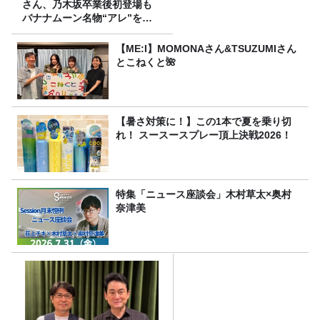
さん、乃木坂卒業後初登場も
バナナムーン名物“アレ”を喰
らう」
【ME:I】MOMONAさん&TSUZUMIさん
とこねくと🌺
【暑さ対策に！】この1本で夏を乗り切
れ！ スースースプレー頂上決戦2026！
特集「ニュース座談会」木村草太×奥村
奈津美