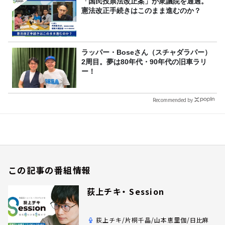
「国民投票法改正案」が衆議院を通過。
憲法改正手続きはこのまま進むのか？
ラッパー・Boseさん（スチャダラパー）
2周目。夢は80年代・90年代の旧車ラリ
ー！
Recommended by
この記事の番組情報
荻上チキ・ Session
荻上チキ/片桐千晶/山本恵里伽/日比麻