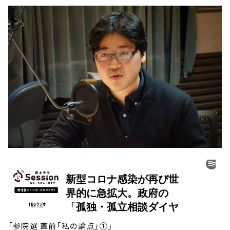
「参院選 直前「私の論点」①」