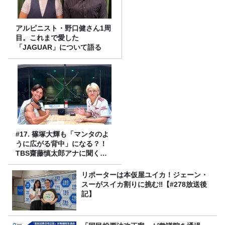
アルピニスト・野口健さん1周
目。これまで愛した
「JAGUAR」について語る
#17. 篠塚大輝も「マンタのよ
うに広がる背中」になる？！
TBS齋藤慎太郎アナに聞くメ
ンズフィジークの魅力！！
リポーターは本仮屋ユイカ！ジェーン・
スーがスイカ割りに挑む‼【#278放送後
記】