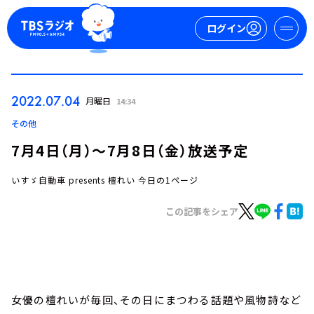
ログイン
マイページ
2022.07.04
月曜日
14:34
新規会員登録
ログイン
その他
7月4日（月）～7月8日（金）放送予定
いすゞ自動車 presents 檀れい 今日の1ページ
この記事をシェア
今日の番組表
週間番組表
トピックス
女優の檀れいが毎回、その日にまつわる話題や風物詩など
TBS Podcast