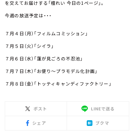
お知らせ
を交えてお届けする「檀れい 今日の1ページ」。
イベント・グッズ
今週の放送予定は・・・
YouTube
会社情報
７月４日（月）「フィルムコミッション」
７月５日（火）「シイラ」
７月６日（水）「蓮が見ごろの不忍池」
７月７日（木）「お便り～プラモデル化計画」
７月８日（金）「トッティキャンディファクトリー」
ポスト
LINEで送る
シェア
ブクマ