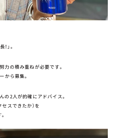
長！」。
な努力の積み重ねが必要です。
ナーから募集。
んの2人が的確にアドバイス。
クセスできたか）を
す。