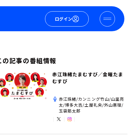
ログイン
この記事の番組情報
赤江珠緒たまむすび／金曜たま
むすび
赤江珠緒/カンニング竹山/山里亮
太/博多大吉/土屋礼央/外山惠理/
玉袋筋太郎