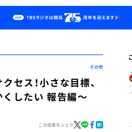
クス
イベント・グッ
ズ
st
YouTube
せ
会社情報
その他
「サクセス！小さな目標、
かくしたい 報告編～
この記事をシェア