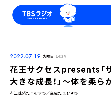
今日の番組表
トピッ
週間番組表
TBS
Podca
お知ら
2022.07.19
火曜日
14:34
花王サクセスpresents
大きな成長！」～体を柔ら
赤江珠緒たまむすび／金曜たまむすび