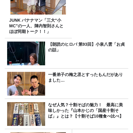
JUNK バナナマン「三大“小
MC”の一人、陣内智則さんと
ほぼ同期トーク！！」
【朗読のヒロバ 第93回】小泉八雲「お貞
の話」
一番弟子の梅之丞とすったもんだがあり
ました…
なぜ人気？十割そばの魅力！ 最高に美
味しかった『山本かじの「国産十割そ
ば」』とは？【十割そば10種食べ比べ】