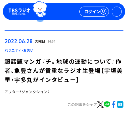
ログイン
マイページ
2022.06.28
火曜日
14:34
新規会員登録
ログイン
バラエティ・お笑い
超話題マンガ『チ。地球の運動について』作
者、魚豊さんが貴重なラジオ生登場【宇垣美
里・宇多丸がインタビュー】
アフター6ジャンクション2
今日の番組表
この記事をシェア
週間番組表
トピックス
TBS Podcast