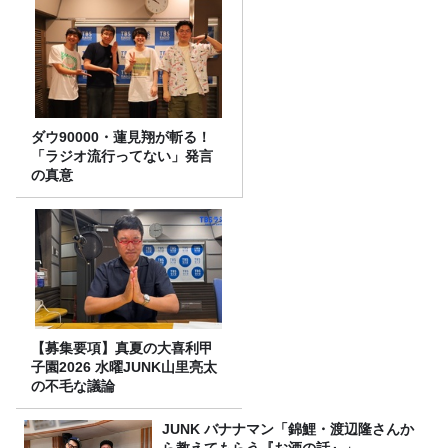
ダウ90000・蓮見翔が斬る！
「ラジオ流行ってない」発言
の真意
【募集要項】真夏の大喜利甲
子園2026 水曜JUNK山里亮太
の不毛な議論
JUNK バナナマン「錦鯉・渡辺隆さんか
ら教えてもらう『お酒の話』」