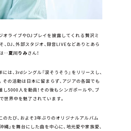
ジオライブやDJプレイを披露してくれる贅沢ミ
こそ、DJ、外部スタジオ、録音LIVEなどありとあら
は…
夏川りみ
さん！
1年には、3rdシングル『涙そうそう』をリリースし、
た。その活動は日本に留まらず、アジアの各国でも
催し5000人を動員！その後もシンガポールや、ブ
声で世界中を魅了されています。
てこのたび、およそ3年ぶりのオリジナルアルバム
「沖縄」を舞台にした曲を中心に、地元愛や家族愛、