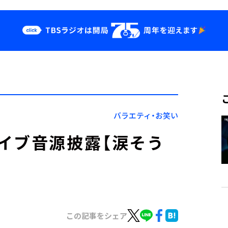
クス
イベント・グッ
ズ
st
YouTube
せ
会社情報
バラエティ・お笑い
イブ音源披露【涙そう
この記事をシェア