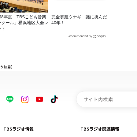
和8年度「TBSこども音楽
完全養殖ウナギ 謎に挑んだ
ンクール」横浜地区大会レ
40年！
ート
Recommended by
う披露】
TBSラジオ情報
TBSラジオ関連情報