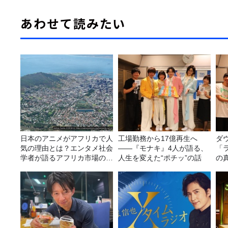
あわせて読みたい
日本のアニメがアフリカで人
工場勤務から17億再生へ
ダ
気の理由とは？エンタメ社会
——『モナキ』4人が語る、
「
学者が語るアフリカ市場のリ
人生を変えた“ポチッ”の話
の
アル