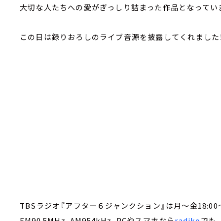
大切な人たちへの愛がぎっしり詰まった作品となってい
この日は録りおろしのライブ音源を披露してくれました
TBSラジオ『アフター６ジャンクション』は月～金18:00～
FM90.5MHz、AM954kHz、PCやスマホなら
radiko
でも