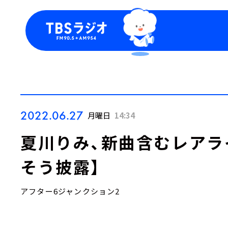
今日の番組表
トピッ
週間番組表
TBS
Podca
お知ら
2022.06.27
月曜日
14:34
夏川りみ、新曲含むレアラ
そう披露】
アフター6ジャンクション2