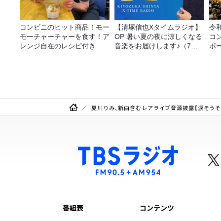
コンビニのヒット商品！モー
【清塚信也Xタイムラジオ】
令
モーチャーチャーを食す！ア
OP 暑い夏の夜に涼しくなる
コ
レンジ自在のレシピ付き
音楽をお届けします♪（7月
ポ
31日放送分）
夏川りみ、新曲含むレアライブ音源披露【涙そうそ
番組表
コンテンツ