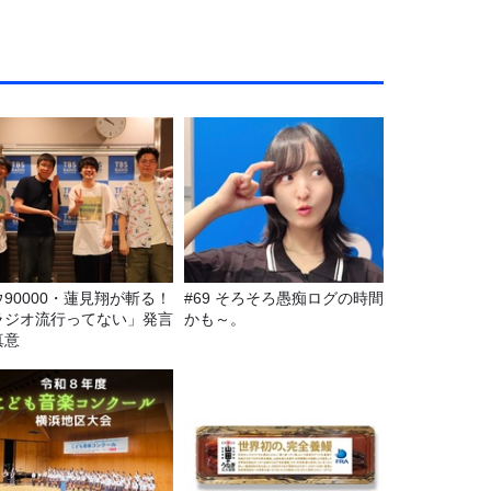
ウ90000・蓮見翔が斬る！
#69 そろそろ愚痴ログの時間
ラジオ流行ってない」発言
かも～。
真意