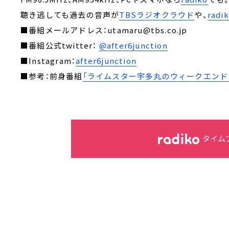
聴き逃しても過去の音声が
TBSラジオクラウド
や、
rad
■番組メールアドレス：utamaru@tbs.co.jp
■番組公式twitter：
@after6junction
■Instagram：
after6junction
■参考：前身番組
「ライムスター宇多丸のウィークエンド・
タイム