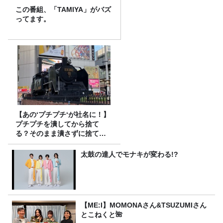
この番組、「TAMIYA」がバズ
ってます。
【あの‘プチプチ‘が社名に！】
プチプチを潰してから捨て
る？そのまま潰さずに捨て
る？
太鼓の達人でモナキが変わる!?
【ME:I】MOMONAさん&TSUZUMIさん
とこねくと🌺