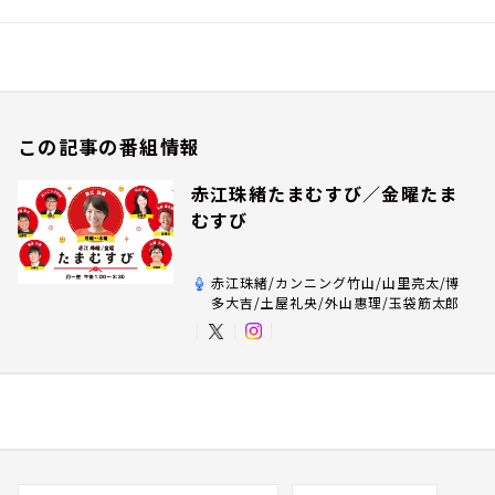
この記事の番組情報
赤江珠緒たまむすび／金曜たま
むすび
赤江珠緒/カンニング竹山/山里亮太/博
多大吉/土屋礼央/外山惠理/玉袋筋太郎