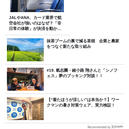
JALやANA、カード業界で航
空会社が強いのはなぜ？「非
日常の体験」が決済を動かす
理由
抹茶ブームの裏で減る茶畑 企業と農家
をつなぐ新たな取り組み
#19. 氣志團・綾小路 翔さんと「シノフ
ェス」夢のブッキング対談！！
【“着たほうが涼しい”は本当か？】ワー
クマンの暑さ対策ウェア、実力検証！
Recommended by