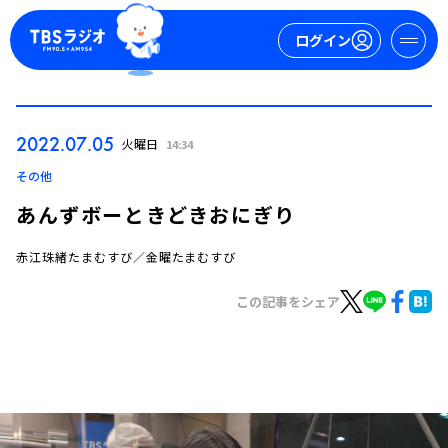
ログイン
マイページ
2022.07.05
火曜日
14:34
新規会員登録
ログイン
その他
あんずボーときどきおにぎり
赤江珠緒たまむすび／金曜たまむすび
この記事をシェア
今日の番組表
週間番組表
トピックス
TBS Podcast