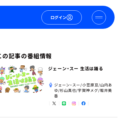
ログイン
この記事の番組情報
ジェーン・スー 生活は踊る
ジェーン・スー/小笠原亘/山内あ
ゆ/杉山真也/宇賀神メグ/堀井美
香