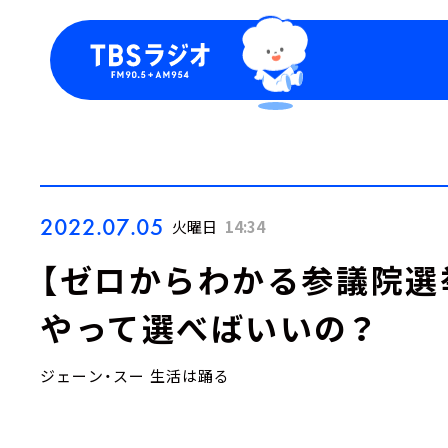
今日の番組表
トピッ
週間番組表
TBS
Podca
お知ら
2022.07.05
火曜日
14:34
【ゼロからわかる参議院選
やって選べばいいの？
ジェーン・スー 生活は踊る