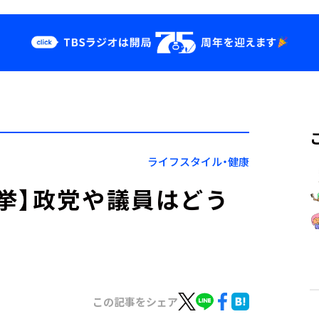
クス
イベント・グッ
ズ
st
YouTube
せ
会社情報
ライフスタイル・健康
挙】政党や議員はどう
この記事をシェア