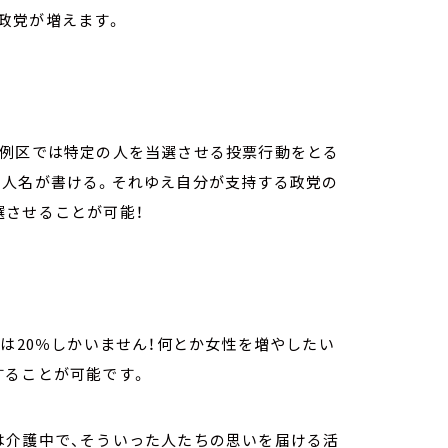
政党が増えます。
比例区では特定の人を当選させる投票行動をとる
個人名が書ける。それゆえ自分が支持する政党の
選させることが可能！
では
20
％しかいません！何とか女性を増やしたい
することが可能です。
は介護中で、そういった人たちの思いを届ける活