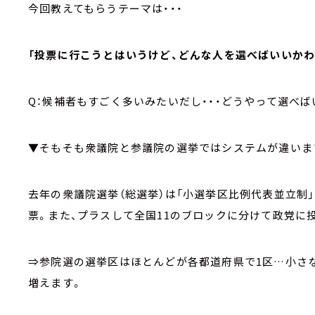
今回教えてもらうテーマは・・・
「投票に行こうとはいうけど、どんな人を選べばいいかわ
Q
：候補者もすごく多いみたいだし・・・どうやって選べば
▼
そもそも衆議院と参議院の選挙ではシステムが違いま
去年の衆議院選挙（総選挙）は「小選挙区比例代表並立制
票。また、プラスして全国
11
のブロックに分けて政党に
⇒参院選の選挙区はほとんどが各都道府県で
1
区
…
小さ
増えます。