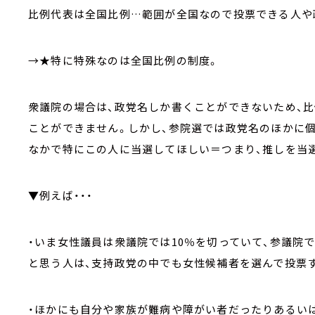
比例代表は全国比例
…
範囲が全国なので投票できる人や
→
★
特に特殊なのは全国比例の制度。
衆議院の場合は、政党名しか書くことができないため、
ことができません。しかし、参院選では政党名のほかに
なかで特にこの人に当選してほしい＝つまり、推しを当
▼
例えば・・・
・いま女性議員は衆議院では
10
％を切っていて、参議院
と思う人は、支持政党の中でも女性候補者を選んで投票
・ほかにも自分や家族が難病や障がい者だったりあるい