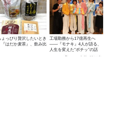
ちょっぴり贅沢したいとき
工場勤務から17億再生へ
】『はだか麦茶』、飲み比
——『モナキ』4人が語る、
！
人生を変えた“ポチッ”の話
Recommended by
トとは？」