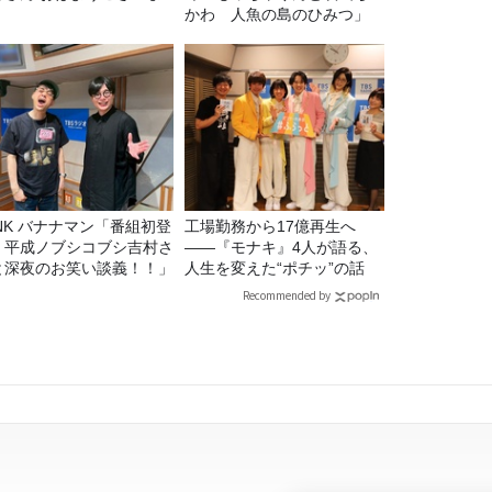
」
かわ 人魚の島のひみつ」
マン「番組初登
工場勤務から17億再生へ
！平成ノブシコブシ吉村さ
——『モナキ』4人が語る、
と深夜のお笑い談義！！」
人生を変えた“ポチッ”の話
Recommended by