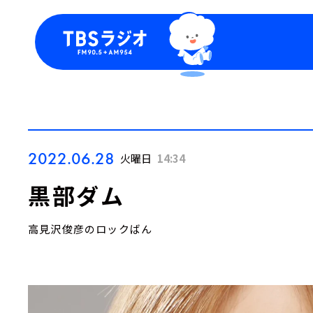
今日の番組表
トピッ
週間番組表
TBS
Podca
お知ら
2022.06.28
火曜日
14:34
黒部ダム
高見沢俊彦のロックばん