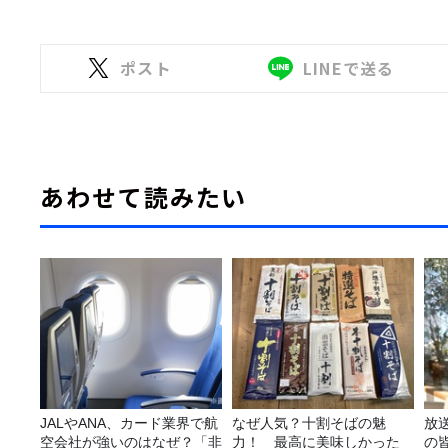
ポスト
LINEで送る
あわせて読みたい
JALやANA、カード業界で航
なぜ人気？十割そばの魅
放
空会社が強いのはなぜ？「非
力！ 最高に美味しかった
の