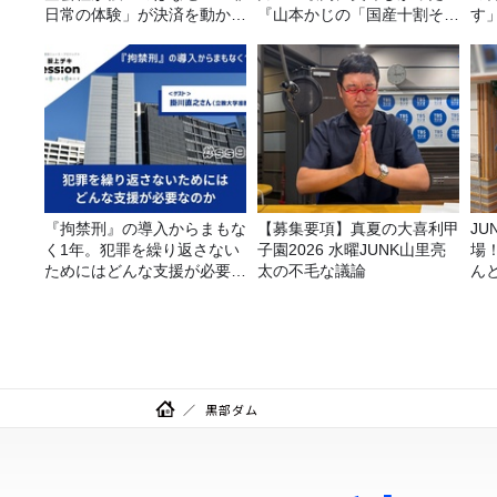
日常の体験」が決済を動かす
『山本かじの「国産十割そ
す
理由
ば」』とは？【十割そば10
種食べ比べ】
『拘禁刑』の導入からまもな
【募集要項】真夏の大喜利甲
JUNK バナナ
く1年。犯罪を繰り返さない
子園2026 水曜JUNK山里亮
場
ためにはどんな支援が必要な
太の不毛な議論
ん
のか
黒部ダム