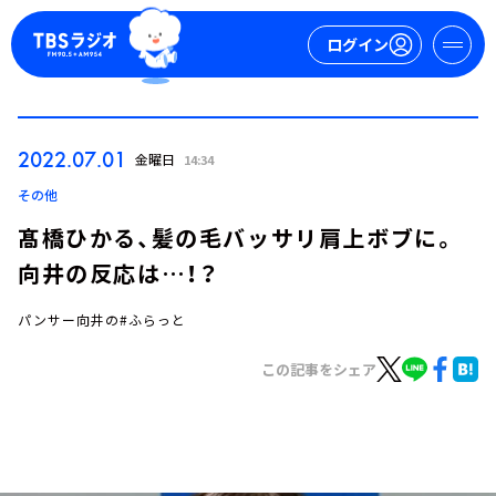
ログイン
マイページ
2022.07.01
金曜日
14:34
新規会員登録
ログイン
その他
髙橋ひかる、髪の毛バッサリ肩上ボブに。
向井の反応は…！？
パンサー向井の#ふらっと
この記事をシェア
今日の番組表
週間番組表
トピックス
TBS Podcast