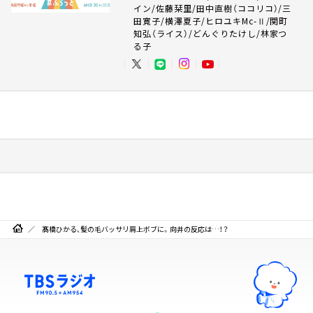
イン/佐藤栞里/田中直樹（ココリコ）/三
田寛子/横澤夏子/ヒロユキMc-Ⅱ/関町
知弘（ライス）/どんぐりたけし/林家つ
る子
髙橋ひかる、髪の毛バッサリ肩上ボブに。向井の反応は…！？