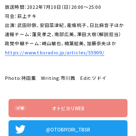
放送時間：2022年7月10日（日）20:00～25:00
司会：荻上チキ
出演：武田砂鉄、安田菜津紀、能條桃子、日比麻音子ほか
速報チーム：蓮見孝之、南部広美、澤田大樹（解説担当）
政党中継チーム：崎山敏也、楠葉絵美、加藤奈央ほか
https://www.tbsradio.jp/articles/55909/
Photo:持田薫 Writing:市川茜 Edit:ツドイ
オトビヨリWEB
@OTOBIYORI_TBSR