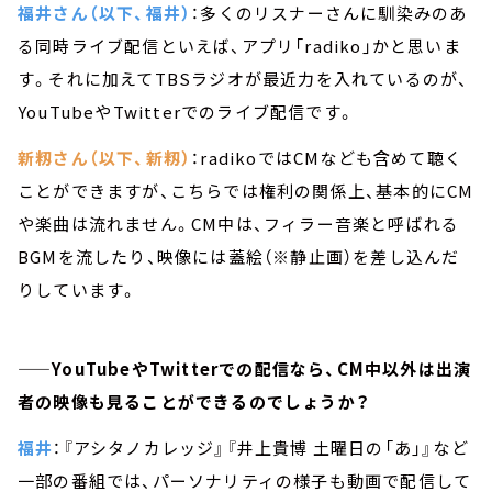
福井さん（以下、福井）
：多くのリスナーさんに馴染みのあ
る同時ライブ配信といえば、アプリ「radiko」かと思いま
す。それに加えてTBSラジオが最近力を入れているのが、
YouTubeやTwitterでのライブ配信です。
新籾さん（以下、新籾）
：radikoではCMなども含めて聴く
ことができますが、こちらでは権利の関係上、基本的にCM
や楽曲は流れません。CM中は、フィラー音楽と呼ばれる
BGMを流したり、映像には蓋絵（※静止画）を差し込んだ
りしています。
——YouTubeやTwitterでの配信なら、CM中以外は出演
者の映像も見ることができるのでしょうか？
福井
：『アシタノカレッジ』『井上貴博 土曜日の「あ」』など
一部の番組では、パーソナリティの様子も動画で配信して