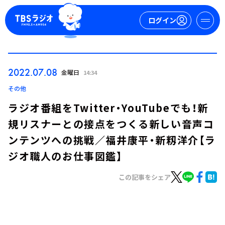
ログイン
マイページ
2022.07.08
金曜日
14:34
新規会員登録
ログイン
その他
ラジオ番組をTwitter・YouTubeでも！新
規リスナーとの接点をつくる新しい音声コ
ンテンツへの挑戦／福井康平・新籾洋介【ラ
ジオ職人のお仕事図鑑】
この記事をシェア
今日の番組表
週間番組表
トピックス
TBS Podcast