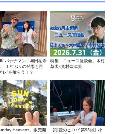
マン「与田祐希
特集「ニュース座談会」木村
ん、１年ぶりの登場も再
草太×奥村奈津美
“アレ”を喰らう！？」
unday Heavens」販売開
【朗読のヒロバ 第93回】小