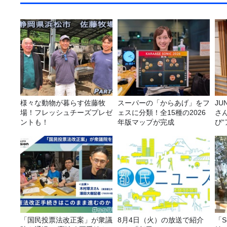
様々な動物が暮らす佐藤牧
スーパーの「からあげ」をフ
JUNK バナナ
場！フレッシュチーズプレゼ
ェスに分類！全15種の2026
さ
ントも！
年版マップが完成
び
「国民投票法改正案」が衆議
8月4日（火）の放送で紹介
「S