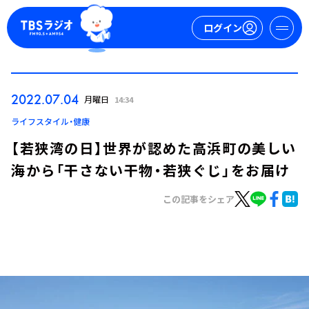
ログイン
マイページ
2022.07.04
月曜日
14:34
新規会員登録
ログイン
ライフスタイル・健康
【若狭湾の日】世界が認めた高浜町の美しい
海から「干さない干物・若狭ぐじ」をお届け
この記事をシェア
今日の番組表
週間番組表
トピックス
TBS Podcast