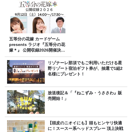
五等分の花嫁 カードゲーム
presents ラジオ『五等分の花
嫁＊』 公開収録2026開催決
定！
リゾナーレ那須でもご利用いただける星
野リゾート宿泊ギフト券が、抽選で1組2
名様にプレゼント！
放送後記＆「『ねこずみ・うささわ』販
売開始！」
【頭皮のニオイにも】頭もヒンヤリ快適
に！スースー系ヘッドスプレー 頂上決戦