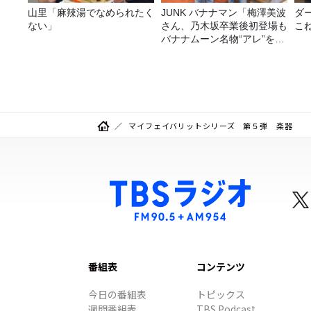
山里「麻辣湯でなめられたく
JUNK バナナマン「梅澤美波
ダ
ない」
さん、乃木坂卒業後初登場も
こ
バナナムーン名物“アレ”を喰
らう」
マイフェイバリットシリーズ 第５弾 楽器
番組表
コンテンツ
今日の番組表
トピックス
週間番組表
TBS Podcast