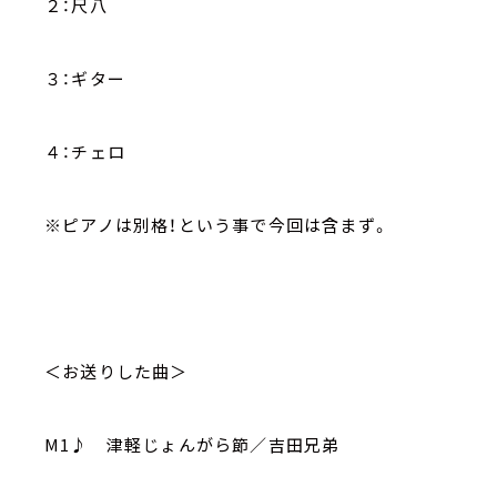
２：尺八
３：ギター
４：チェロ
※ピアノは別格！という事で今回は含まず。
＜お送りした曲＞
M1♪ 津軽じょんがら節／吉田兄弟