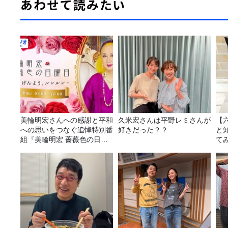
あわせて読みたい
美輪明宏さんへの感謝と平和
久米宏さんは平野レミさんが
【
への思いをつなぐ追悼特別番
好きだった？？
と
組『美輪明宏 薔薇色の日曜
て
日～ごきげんよう、ルンルン
～』8/9（日）16時放送