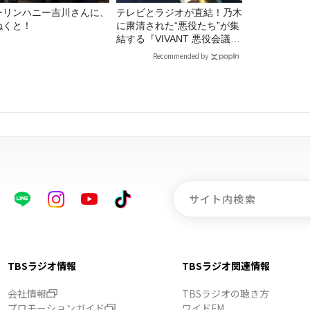
ーリンハニー吉川さんに、
テレビとラジオが直結！乃木
ねくと！
に粛清された“悪役たち”が集
結する『VIVANT 悪役会議
室』7/26(日)23時スタート！
Recommended by
TBSラジオ情報
TBSラジオ関連情報
会社情報
TBSラジオの聴き方
プロモーションガイド
ワイドFM