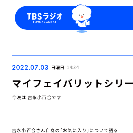
今日の番組表
トピッ
週間番組表
TBS
Podca
お知ら
2022.07.03
日曜日
14:34
マイフェイバリットシリ
今晩は 吉永小百合です
吉永小百合さん自身の「お気に入り」について語る