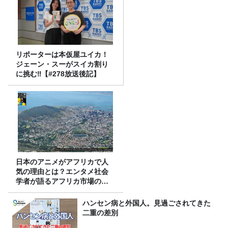
リポーターは本仮屋ユイカ！
ジェーン・スーがスイカ割り
に挑む‼【#278放送後記】
日本のアニメがアフリカで人
気の理由とは？エンタメ社会
学者が語るアフリカ市場のリ
アル
ハンセン病と外国人。見過ごされてきた
二重の差別