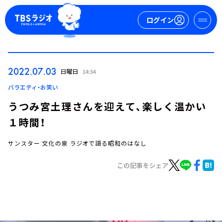
ログイン
マイページ
2022.07.03
日曜日
14:34
新規会員登録
ログイン
バラエティ・お笑い
うつみ宮土理さんを迎えて、楽しく温かい
１時間！
サンスター 文化の泉 ラジオで語る昭和のはなし
この記事をシェア
今日の番組表
週間番組表
トピックス
TBS Podcast