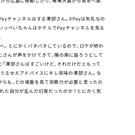
島から広島に移動したり、奄美大島から東京へ戻
ayチャンネルはする澤部さん。0Payは失礼なの
のいっぺいちゃんはホテルでPayチャンネルを見る
。
へ。とにかくバタバタしているので、ロケが終わ
じさんが声をかけてきて、隣の席に座ろうとして
と「澤部さんはすごいけど、それだけだともって
。うるせえアドバイスにキレ気味の澤部さん。な
がらも、どの場面を見て洞察力が必要と思ったの
疲れた自分が生んだ幻覚だったのか？とにかく気