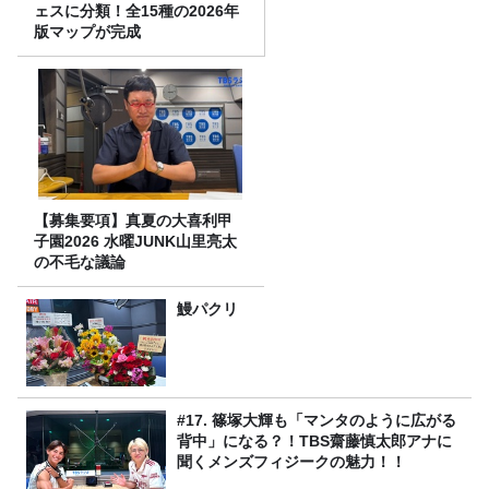
ェスに分類！全15種の2026年
版マップが完成
【募集要項】真夏の大喜利甲
子園2026 水曜JUNK山里亮太
の不毛な議論
鰻パクリ
#17. 篠塚大輝も「マンタのように広がる
背中」になる？！TBS齋藤慎太郎アナに
聞くメンズフィジークの魅力！！