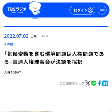
ログイン
マイページ
2022.07.02
土曜日
14:34
新規会員登録
ログイン
その他
「気候変動を含む環境問題は人権問題であ
る」国連人権理事会が決議を採択
人権TODAY
この記事をシェア
今日の番組表
週間番組表
トピックス
TBS Podcast