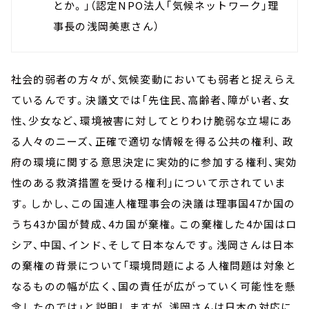
とか。」（認定NPO法人「気候ネットワーク」理
事長の浅岡美恵さん）
社会的弱者の方々が、気候変動においても弱者と捉えらえ
ているんです。決議文では「先住民、高齢者、障がい者、女
性、少女など、環境被害に対してとりわけ脆弱な立場にあ
る人々のニーズ、正確で適切な情報を得る公共の権利、 政
府の環境に関する意思決定に実効的に参加する権利、実効
性のある救済措置を受ける権利」について示されていま
す。しかし、この国連人権理事会の決議は理事国47か国の
うち43か国が賛成、4カ国が棄権。この棄権した4か国はロ
シア、中国、インド、そして日本なんです。浅岡さんは日本
の棄権の背景について「環境問題による人権問題は対象と
なるものの幅が広く、国の責任が広がっていく可能性を懸
念したのでは」と説明しますが、浅岡さんは日本の対応に