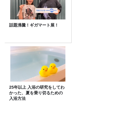
話題沸騰！ギガマート展！
25年以上 入浴の研究をしてわ
かった、夏を乗り切るための
入浴方法
南米の海で起こる”エルニーニョ現象”は
なぜ日本に影響する？【気象予報士が解
説】