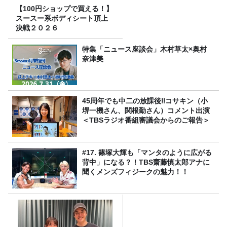
【100円ショップで買える！】
スースー系ボディシート頂上
決戦２０２６
特集「ニュース座談会」木村草太×奥村
奈津美
45周年でも中二の放課後‼コサキン（小
堺一機さん、関根勤さん）コメント出演
＜TBSラジオ番組審議会からのご報告＞
#17. 篠塚大輝も「マンタのように広がる
背中」になる？！TBS齋藤慎太郎アナに
聞くメンズフィジークの魅力！！