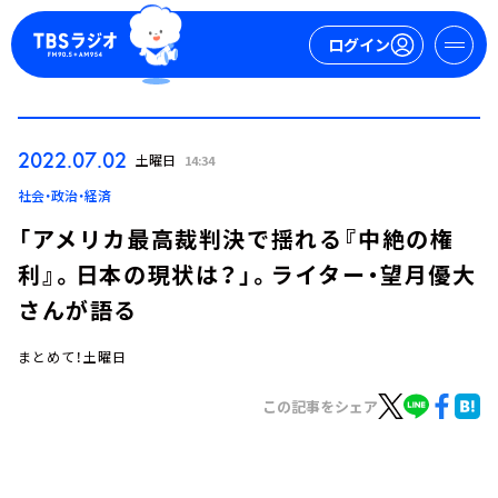
ログイン
マイページ
2022.07.02
土曜日
14:34
新規会員登録
ログイン
社会・政治・経済
「アメリカ最高裁判決で揺れる『中絶の権
利』。日本の現状は？」。ライター・望月優大
さんが語る
まとめて！土曜日
今日の番組表
この記事をシェア
週間番組表
トピックス
TBS Podcast