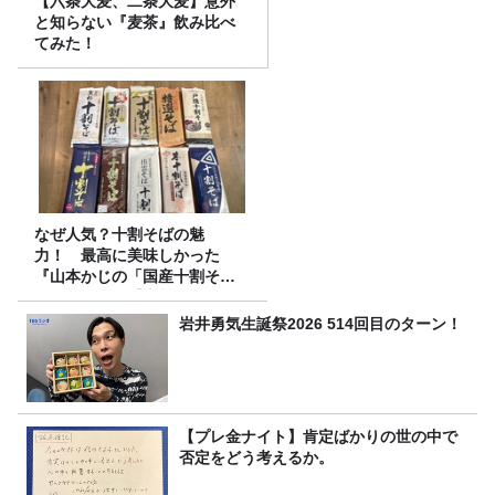
【六条大麦、二条大麦】意外
と知らない『麦茶』飲み比べ
てみた！
なぜ人気？十割そばの魅
力！ 最高に美味しかった
『山本かじの「国産十割そ
ば」』とは？【十割そば10種
食べ比べ】
岩井勇気生誕祭2026 514回目のターン！
【プレ金ナイト】肯定ばかりの世の中で
否定をどう考えるか。