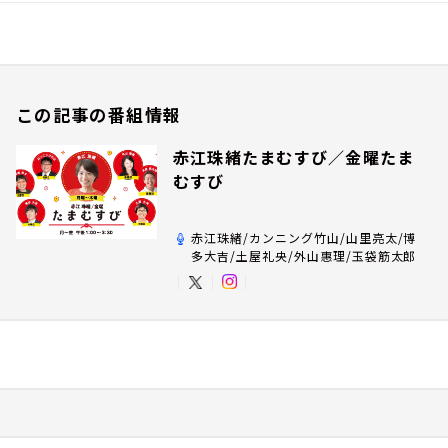
この記事の番組情報
赤江珠緒たまむすび／金曜たま
むすび
赤江珠緒/カンニング竹山/山里亮太/博
多大吉/土屋礼央/外山惠理/玉袋筋太郎