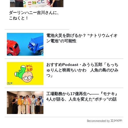
ダーリンハニー吉川さんに、
こねくと！
電池火災を防げるか？ “ナトリウムイオ
ン電池”の可能性
おすすめPodcast・みうら五郎「もっち
ゅりんと映画ちいかわ 人魚の島のひみ
つ」
工場勤務から17億再生へ——『モナキ』
4人が語る、人生を変えた“ポチッ”の話
Recommended by