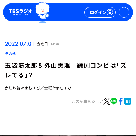
ログイン
マイページ
2022.07.01
金曜日
14:34
新規会員登録
ログイン
その他
玉袋筋太郎＆外山惠理 縁側コンビは「ズ
レてる」？
赤江珠緒たまむすび／金曜たまむすび
この記事をシェア
今日の番組表
週間番組表
トピックス
TBS Podcast