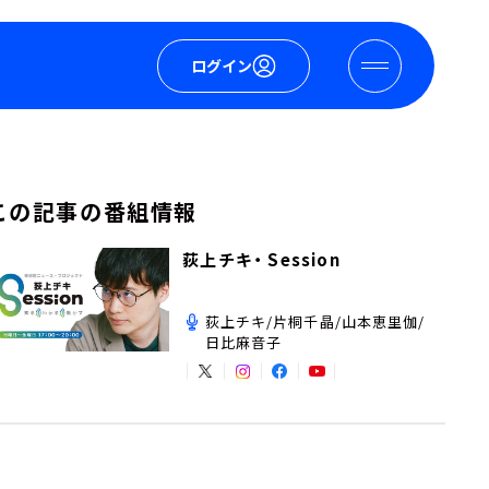
ログイン
この記事の番組情報
荻上チキ・ Session
荻上チキ/片桐千晶/山本恵里伽/
日比麻音子