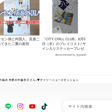
ンセン病と外国人。見過ご
「CITY CHILL CLUB」8月5
れてきた二重の差別
日（水）のプレイリスト/ サ
イン入りステッカープレゼン
ト有り
Recommended by
私の論点 作家の中島京子さん」▼デイリーニュースセッション