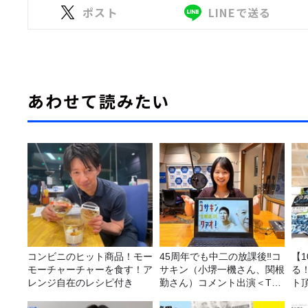
ポスト
LINEで送る
あわせて読みたい
コンビニのヒット商品！モー
45周年でも中二の放課後‼コ
【
モーチャーチャーを食す！ア
サキン（小堺一機さん、関根
る
レンジ自在のレシピ付き
勤さん）コメント出演＜TBS
ト
ラジオ番組審議会からのご報