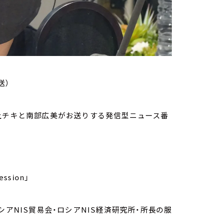
送）
家・荻上チキと南部広美がお送りする発信型ニュース番
ssion」
シアNIS貿易会・ロシアNIS経済研究所・所長の服