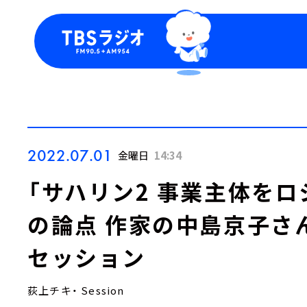
今日の番組表
トピッ
週間番組表
TBS
Podca
お知ら
2022.07.01
金曜日
14:34
「サハリン2 事業主体をロ
の論点 作家の中島京子さ
セッション
荻上チキ・ Session