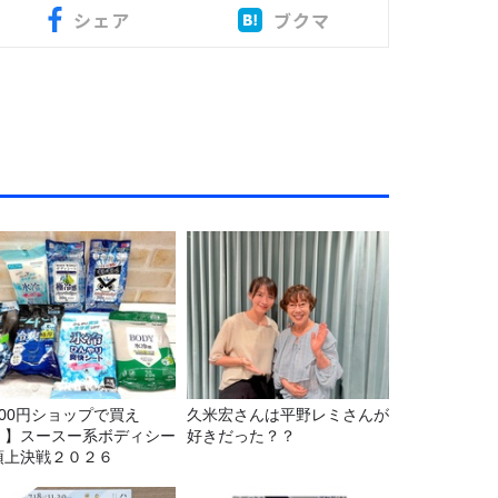
シェア
ブクマ
100円ショップで買え
久米宏さんは平野レミさんが
！】スースー系ボディシー
好きだった？？
頂上決戦２０２６