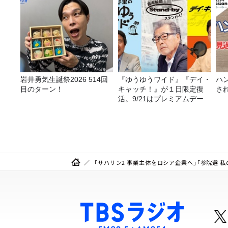
告＞
岩井勇気生誕祭2026 514回
『ゆうゆうワイド』『デイ・
ハ
目のターン！
キャッチ！』が１日限定復
さ
活。9/21はプレミアムデー
「サハリン2 事業主体をロシア企業へ」「参院選 