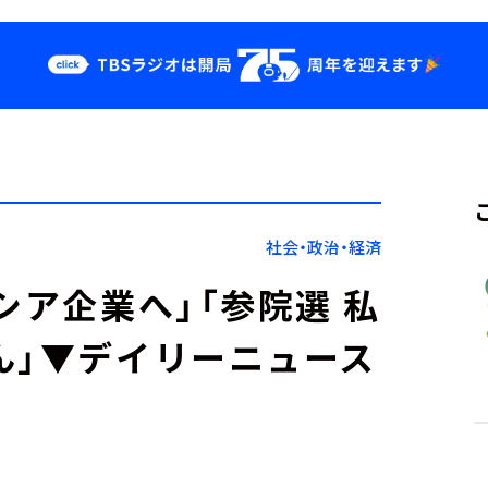
クス
イベント・グッ
ズ
st
YouTube
せ
会社情報
社会・政治・経済
シア企業へ」「参院選 私
ん」▼デイリーニュース