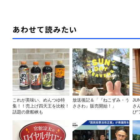
あわせて読みたい
これが美味い、めんつゆ特
放送後記＆「『ねこずみ・う
JUNK バナナ
集！！売上げ四天王を比較！
ささわ』販売開始！」
さ
話題の唐船峡も
び