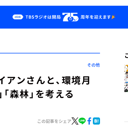
クス
イベント・グッ
ズ
st
YouTube
せ
会社情報
その他
イアンさんと、環境月
」「森林」を考える
この記事をシェア