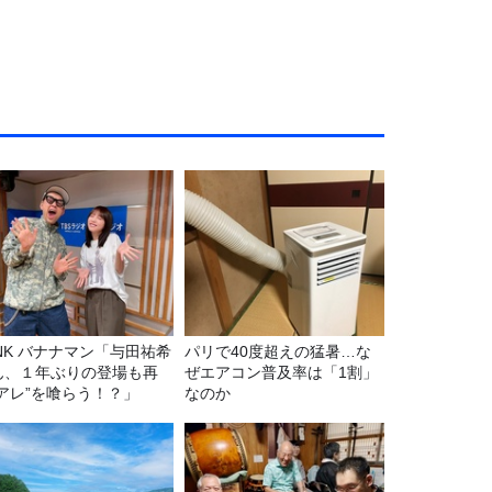
マン「与田祐希
パリで40度超えの猛暑…な
ん、１年ぶりの登場も再
ぜエアコン普及率は「1割」
“アレ”を喰らう！？」
なのか