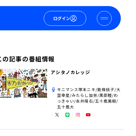
ログイン
この記事の番組情報
アシタノカレッジ
キニマンス塚本ニキ/能條桃子/大
空幸星/みたらし加奈/黒部睦/わ
っきゃい/永井陽右/五十嵐美樹/
五十嵐大