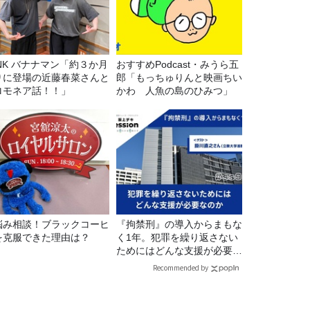
マン「約３か月
おすすめPodcast・みうら五
りに登場の近藤春菜さんと
郎「もっちゅりんと映画ちい
ロモネア話！！」
かわ 人魚の島のひみつ」
悩み相談！ブラックコーヒ
『拘禁刑』の導入からまもな
を克服できた理由は？
く1年。犯罪を繰り返さない
ためにはどんな支援が必要な
のか
Recommended by