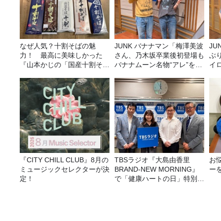
なぜ人気？十割そばの魅
JUNK バナナマン「梅澤美波
JUNK バナナ
力！ 最高に美味しかった
さん、乃木坂卒業後初登場も
ぶ
『山本かじの「国産十割そ
バナナムーン名物“アレ”を喰
イ
ば」』とは？【十割そば10
らう」
種食べ比べ】
『CITY CHILL CLUB』8月の
TBSラジオ『大島由香里
お
ミュージックセレクターが決
BRAND-NEW MORNING』
ー
定！
で「健康ハートの日」特別企
画を8/10（月）に放送