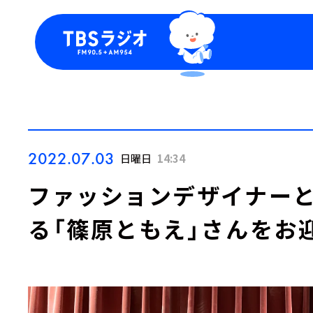
今日の番組表
トピッ
週間番組表
TBS
Podca
お知ら
2022.07.03
日曜日
14:34
ファッションデザイナー
る「篠原ともえ」さんをお