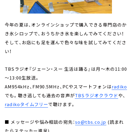
今年の夏は、オンラインショップで購入できる専門店のか
き氷シロップで、おうちかき氷を楽しんでみてください！
そして、お店にも足を運んで色々な味を試してみてくださ
い！
TBSラジオ『ジェーン・スー 生活は踊る』は月～木の11:00
～13:00生放送。
AM954kHz、FM90.5MHz、PCやスマートフォンは
radiko
でも。聴き逃しても過去の音声が
TBSラジオクラウド
や、
radikoタイムフリー
で聴けます。
■ メッセージや悩み相談の宛先：
so@tbs.co.jp
(読まれ
たらステッカー進呈)