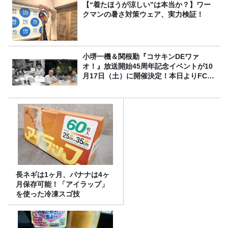
【“着たほうが涼しい”は本当か？】ワー
クマンの暑さ対策ウェア、実力検証！
小堺一機＆関根勤『コサキンDEワァ
オ！』放送開始45周年記念イベントが10
月17日（土）に開催決定！本日よりFC先
行受付スタート！
長ネギは1ヶ月、バナナは4ヶ
月保存可能！「アイラップ」
を使った冷凍スゴ技