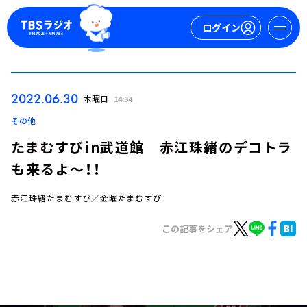
ログイン
マイページ
2022.06.30
木曜日
14:34
新規会員登録
ログイン
その他
たまむすびin武道館 赤江珠緒のデコトラ
も来るよ～！！
赤江珠緒たまむすび／金曜たまむすび
この記事をシェア
今日の番組表
週間番組表
トピックス
TBS Podcast