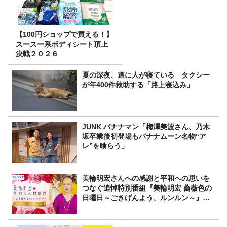
【100円ショップで買える！】
スースー系ボディシート頂上
決戦２０２６
夏の深夜、道に人が寝ている タクシー
が年400件救助する「路上寝込み」
JUNK バナナマン「梅澤美波さん、乃木
坂卒業後初登場もバナナムーン名物“ア
レ”を喰らう」
美輪明宏さんへの感謝と平和への思いを
つなぐ追悼特別番組『美輪明宏 薔薇色の
日曜日～ごきげんよう、ルンルン～』
8/9（日）16時放送