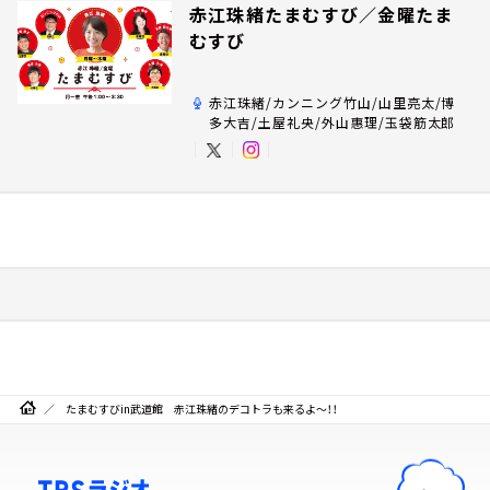
赤江珠緒たまむすび／金曜たま
むすび
赤江珠緒/カンニング竹山/山里亮太/博
多大吉/土屋礼央/外山惠理/玉袋筋太郎
たまむすびin武道館 赤江珠緒のデコトラも来るよ～！！