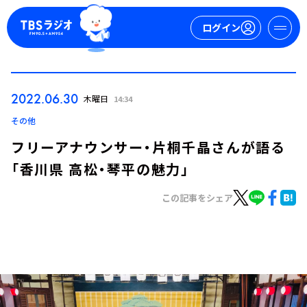
ログイン
マイページ
2022.06.30
木曜日
14:34
新規会員登録
ログイン
その他
フリーアナウンサー・片桐千晶さんが語る
「香川県 高松・琴平の魅力」
この記事をシェア
今日の番組表
週間番組表
トピックス
TBS Podcast