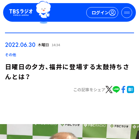
ログイン
マイページ
2022.06.30
木曜日
14:34
新規会員登録
ログイン
その他
日曜日の夕方、福井に登場する太鼓持ちさ
んとは？
この記事をシェア
今日の番組表
週間番組表
トピックス
TBS Podcast