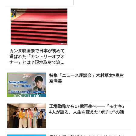
カンヌ映画祭で日本が初めて
選ばれた「カントリーオブオ
ナー」とは？現地取材で迫る
選出の意味
特集「ニュース座談会」木村草太×奥村
奈津美
工場勤務から17億再生へ——『モナキ』
4人が語る、人生を変えた“ポチッ”の話