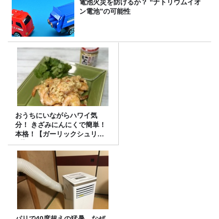
電池火災を防げるか？ “ナトリウムイオ
ン電池”の可能性
おうちにいながらハワイ気
分！ きざみにんにくで簡単！
本格！【ガーリックシュリン
プ】 桃屋のかんたんレシピ
パリで40度超えの猛暑…なぜ