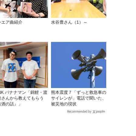
ンエア曲紹介
水谷豊さん（1）～
マン「錦鯉・渡
熊本震度７「ずっと救急車の
隆さんから教えてもらう
サイレンが」電話で聞いた、
お酒の話』」
被災地の現状
Recommended by