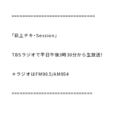
===============================
「荻上チキ・Session」
TBSラジオで平日午後3時30分から生放送！
＊ラジオはFM90.5/AM954
==============================