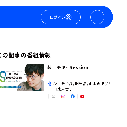
ログイン
この記事の番組情報
荻上チキ・ Session
荻上チキ/片桐千晶/山本恵里伽/
日比麻音子