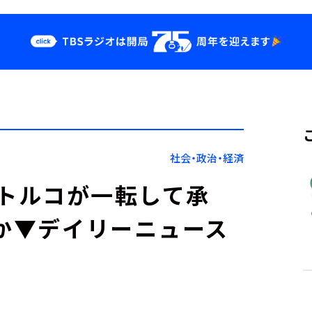
クス
イベント・グッ
ズ
st
YouTube
せ
会社情報
社会・政治・経済
、トルコが一転して承
ほか▼デイリーニュース