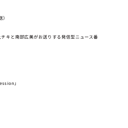
送）
家・荻上チキと南部広美がお送りする発信型ニュース番
ssion」