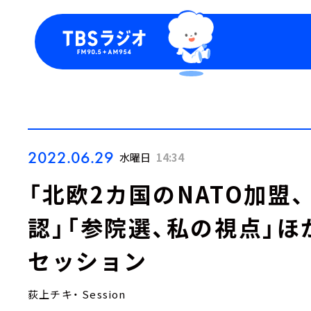
今日の番組表
トピッ
週間番組表
TBS
Podca
お知ら
2022.06.29
水曜日
14:34
「北欧2カ国のNATO加盟
認」「参院選、私の視点」
セッション
荻上チキ・ Session