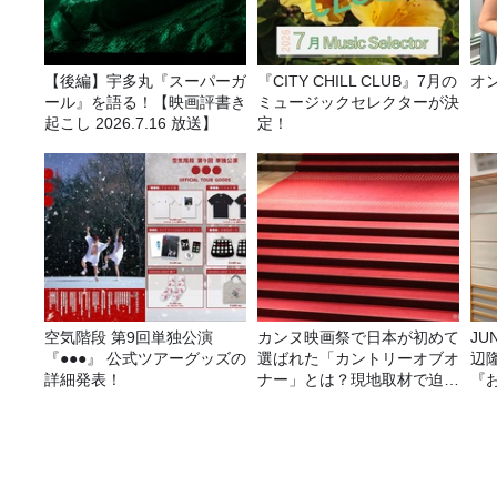
【後編】宇多丸『スーパーガ
『CITY CHILL CLUB』7月の
オ
ール』を語る！【映画評書き
ミュージックセレクターが決
起こし 2026.7.16 放送】
定！
空気階段 第9回単独公演
カンヌ映画祭で日本が初めて
JUNK バナナ
『●●●』 公式ツアーグッズの
選ばれた「カントリーオブオ
辺
詳細発表！
ナー」とは？現地取材で迫る
『
選出の意味