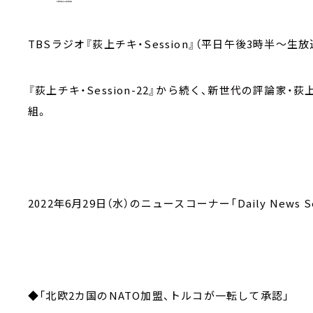
TBSラジオ『荻上チキ・Session』（平日午後3時半～生放
『荻上チキ・Session-22』から続く、新世代の評論
組。
2022年6月29日（水）のニュースコーナー「Daily News Se
◆「北欧2カ国のNATO加盟、トルコが一転して承認」