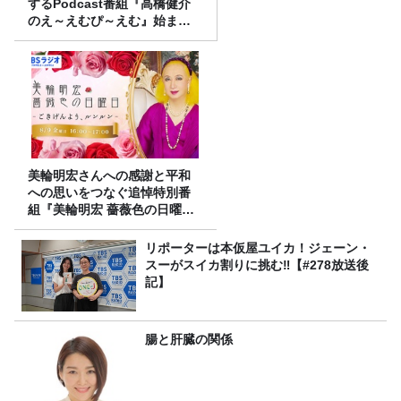
するPodcast番組『高橋健介
のえ～えむぴ～えむ』始まり
ます
美輪明宏さんへの感謝と平和
への思いをつなぐ追悼特別番
組『美輪明宏 薔薇色の日曜日
～ごきげんよう、ルンルン
～』8/9（日）16時放送
リポーターは本仮屋ユイカ！ジェーン・
スーがスイカ割りに挑む‼【#278放送後
記】
腸と肝臓の関係