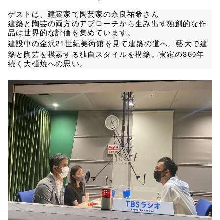
ゲストは、建築家で陶芸家の奈良祐希さん
建築と陶芸の両方のアプローチから生み出す独創的な作
品は世界的な評価を集めています。
21
建設中の金沢
世紀美術館を見て建築の道へ。藝大で建
350
築と陶芸を模索する独自スタイルを構築。実家の
年
続く大樋焼への思い。