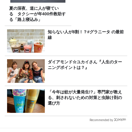
夏の深夜、道に人が寝てい
る タクシーが年400件救助す
る「路上寝込み」
知らない人が8割！？#グラニータ の最前
線
ダイアモンド☆ユカイさん『人生のター
ニングポイントは？』
「今年は蚊が大量発生!?」専門家が教え
る、刺されないための対策と虫除け剤の
選び方
Recommended by