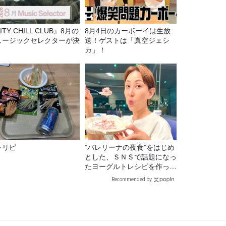
ITY CHILL CLUB』8月の
8月4日のカーボーイは生放
ュージックセレクターが決
送！ゲストは「真空ジェシ
！
カ」！
ャリピ
”バレリーナの夜食”をはじめ
とした、ＳＮＳで話題になっ
たヨーグルトレシピを作って
みた！
Recommended by