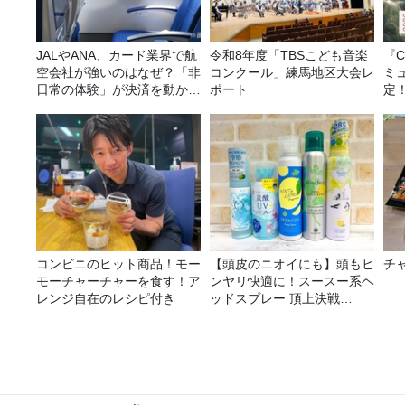
JALやANA、カード業界で航
令和8年度「TBSこども音楽
『C
空会社が強いのはなぜ？「非
コンクール」練馬地区大会レ
ミ
日常の体験」が決済を動かす
ポート
定
理由
コンビニのヒット商品！モー
【頭皮のニオイにも】頭もヒ
チ
モーチャーチャーを食す！ア
ンヤリ快適に！スースー系ヘ
レンジ自在のレシピ付き
ッドスプレー 頂上決戦
2026！