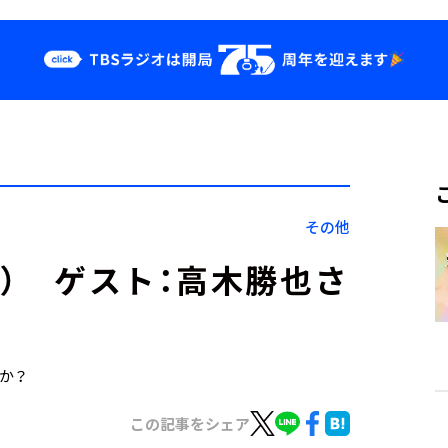
クス
イベント・グッ
ズ
st
YouTube
せ
会社情報
その他
8日） ゲスト：高木勝也さ
すか？
この記事をシェア