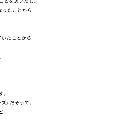
ことを思いだし、
なったことから
ていたことから
、
す。
ズ』だそうで、
ど