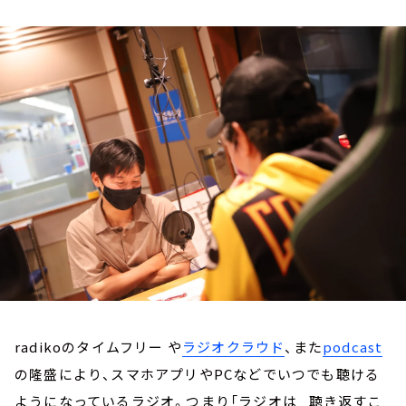
お知らせ
イベント・グッズ
YouTube
会社情報
radikoのタイムフリー や
ラジオクラウド
、また
podcast
の隆盛により、スマホアプリやPCなどでいつでも聴ける
ようになっているラジオ。つまり「ラジオは 聴き返すこ