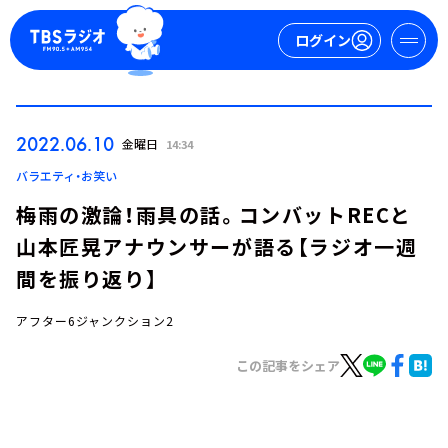
ログイン
マイページ
2022.06.10
金曜日
14:34
新規会員登録
ログイン
バラエティ・お笑い
梅雨の激論！雨具の話。コンバットRECと
山本匠晃アナウンサーが語る【ラジオ一週
間を振り返り】
アフター6ジャンクション2
今日の番組表
この記事をシェア
週間番組表
トピックス
TBS Podcast