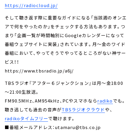
https://radiocloud.jp/
そして聴き返す際に重要なガイドになる「当該週のオンエ
アで何をやったのか」をチェックする方法もあります。つ
まり「企画一覧が時間軸別にGoogleカレンダーになって
番組ウェブサイトに実装」されています。月～金のワイド
番組において、やってそうでやってるところがない神サー
ビス！！
https://www.tbsradio.jp/a6j/
TBSラジオ『アフター６ジャンクション』は月～金18:00
～21:00生放送。
FM90.5MHz、AM954kHz、PCやスマホなら
radiko
でも。
聴き逃しても過去の音声が
TBSラジオクラウド
や、
radikoタイムフリー
で聴けます。
■番組メールアドレス：utamaru@tbs.co.jp