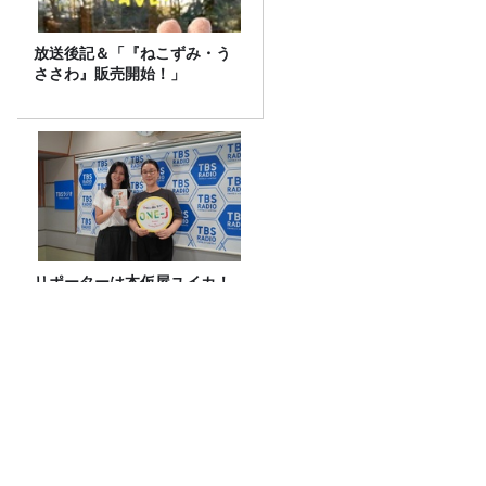
放送後記＆「『ねこずみ・う
ささわ』販売開始！」
リポーターは本仮屋ユイカ！
ジェーン・スーがスイカ割り
に挑む‼【#278放送後記】
ラッパー・Boseさん（スチャダラパー）
2周目。夢は80年代・90年代の旧車ラリ
ー！
山里「日傘って涼しいね！」