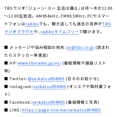
TBSラジオ『ジェーン・スー 生活は踊る』は月～木の11:00
～13:00生放送。 AM954kHz、FM90.5MHz、PCやスマー
トフォンは
radiko
でも。 聴き逃しても過去の音声が
TBS
ラジオクラウド
や、
radikoタイムフリー
で聴けます。
■ メッセージや悩み相談の宛先：
so@tbs.co.jp
(読まれ
たらステッカー等進呈)
■ HP：
www.tbsradio.jp/so/
(番組情報や選曲リスト
等)
■ Twitter：
@seikatsu954905
(日々のお知らせ)
■ Instagram：
seikatsu954905
(オンエアや取材裏フォ
ト）
■ Facebook：
seikatsu954905
(番組情報と写真)
■ LINE：
https://page.line.me/seikatsu954905