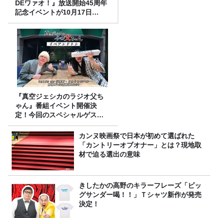
DEワァオ！』放送開始45周年
記念イベントが10月17日
（土）に開催決定！本日より
FC先行受付スタート！
『真空ジェシカのラジオ父ち
ゃん』番組イベント開催決
定！今回のスペシャルゲスト
は、タカアンドトシ！
カンヌ映画祭で日本が初めて選ばれた
「カントリーオブオナー」とは？現地取
材で迫る選出の意味
きしたかの高野のキラーフレーズ「ビッ
グサンダー喝！！」Ｔシャツ新作が発売
決定！