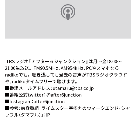
TBSラジオ『アフター６ジャンクション』は月～金18:00～
21:00生放送。 FM90.5MHz、AM954kHz、PCやスマホなら
radiko
でも。 聴き逃しても過去の音声が
TBSラジオクラウド
や、
radikoタイムフリー
で聴けます。
■番組メールアドレス：utamaru@tbs.co.jp
■番組公式twitter：
@after6junction
■Instagram：
after6junction
■参考：前身番組
「ライムスター宇多丸のウィークエンド・シャ
ッフル（タマフル）」HP