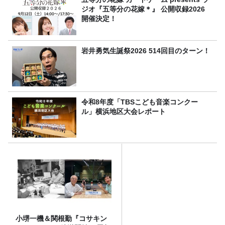
ジオ『五等分の花嫁＊』 公開収録2026
開催決定！
岩井勇気生誕祭2026 514回目のターン！
令和8年度「TBSこども音楽コンクー
ル」横浜地区大会レポート
小堺一機＆関根勤『コサキン