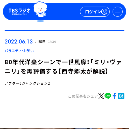
ログイン
マイページ
2022.06.13
月曜日
14:34
新規会員登録
ログイン
バラエティ・お笑い
80年代洋楽シーンで一世風靡！「ミリ・ヴァ
ニリ」を再評価する【西寺郷太が解説】
アフター6ジャンクション2
この記事をシェア
今日の番組表
週間番組表
トピックス
TBS Podcast