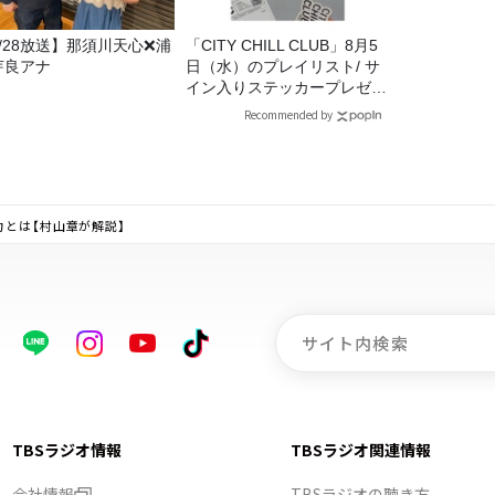
7/28放送】那須川天心❌浦
「CITY CHILL CLUB」8月5
芽良アナ
日（水）のプレイリスト/ サ
イン入りステッカープレゼン
ト有り
Recommended by
力とは【村山章が解説】
TBSラジオ情報
TBSラジオ関連情報
会社情報
TBSラジオの聴き方