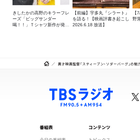
きしたかの高野のキラーフレ
【前編】宇多丸『シラート』
【
ーズ「ビッグサンダー
を語る！【映画評書き起こし
野
喝！！」Ｔシャツ新作が発売
2026.6.18 放送】
決定！
異才映画監督「スティーブン・ソダーバーグ」の魅
番組表
コンテンツ
今日の番組表
トピックス