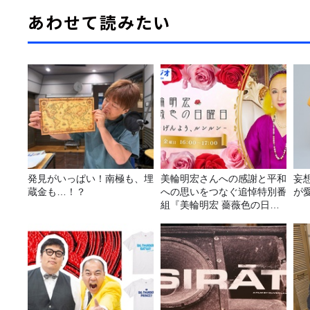
あわせて読みたい
発見がいっぱい！南極も、埋
美輪明宏さんへの感謝と平和
妄
蔵金も…！？
への思いをつなぐ追悼特別番
が
組『美輪明宏 薔薇色の日曜
日～ごきげんよう、ルンルン
～』8/9（日）16時放送