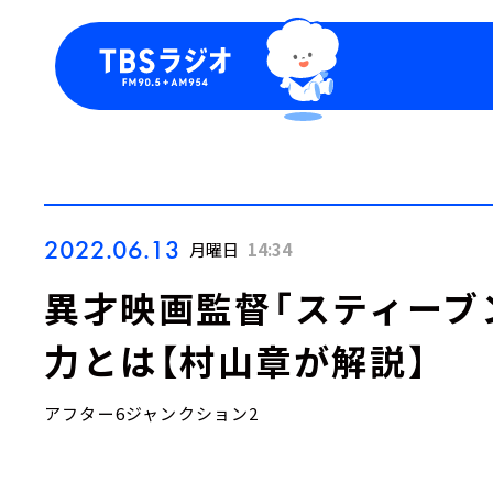
今日の番組表
トピッ
週間番組表
TBS
Podca
お知ら
2022.06.13
月曜日
14:34
異才映画監督「スティーブ
力とは【村山章が解説】
アフター6ジャンクション2