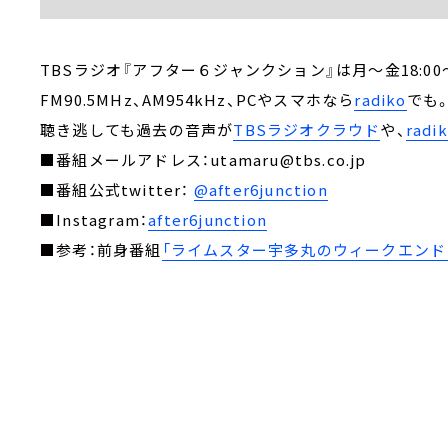
TBSラジオ『アフター６ジャンクション』は月～金18:00～
FM90.5MHz、AM954kHz、PCやスマホなら
radiko
でも
聴き逃しても過去の音声が
TBSラジオクラウド
や、
rad
■番組メールアドレス：utamaru@tbs.co.jp
■番組公式twitter：
@after6junction
■Instagram：
after6junction
■参考：前身番組
「ライムスター宇多丸のウィークエンド・