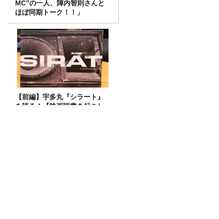
MC”の一人、陣内智則さんと
ほぼ同期トーク！！」
【前編】宇多丸『シラート』
を語る！【映画評書き起こし
2026.6.18 放送】
【あの‘プチプチ‘が社名に！】プチプチ
を潰してから捨てる？そのまま潰さずに
捨てる？
『真空ジェシカのラジオ父ちゃん』番組
イベント開催決定！今回のスペシャルゲ
ストは、タカアンドトシ！