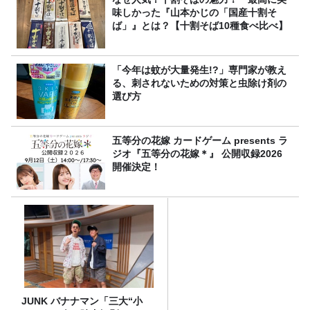
味しかった『山本かじの「国産十割そ
ば」』とは？【十割そば10種食べ比べ】
「今年は蚊が大量発生!?」専門家が教え
る、刺されないための対策と虫除け剤の
選び方
五等分の花嫁 カードゲーム presents ラ
ジオ『五等分の花嫁＊』 公開収録2026
開催決定！
JUNK バナナマン「三大“小