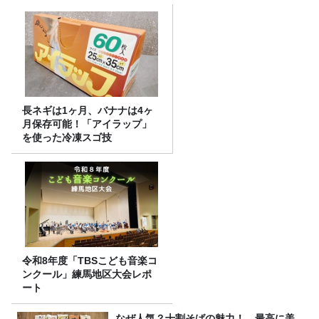
長ネギは1ヶ月、バナナは4ヶ
月保存可能！「アイラップ」
を使った冷凍スゴ技
令和8年度「TBSこども音楽コ
ンクール」練馬地区大会レポ
ート
なぜ人気？十割そばの魅力！ 最高に美