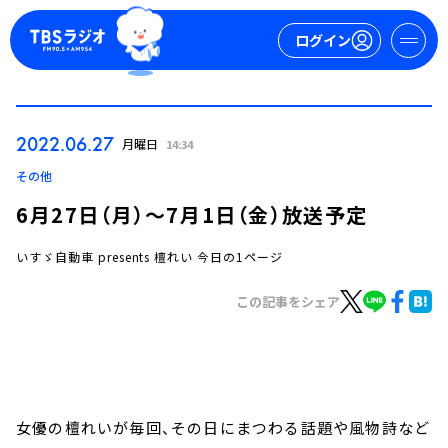
ログイン
マイページ
2022.06.27
月曜日
14:34
新規会員登録
ログイン
その他
6月27日（月）～7月1日（金）放送予定
いすゞ自動車 presents 檀れい 今日の1ページ
この記事をシェア
今日の番組表
週間番組表
トピックス
女優の檀れいが毎回、その日にまつわる話題や風物詩など
TBS Podcast