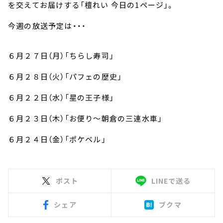
お知らせ
を交えてお届けする「檀れい 今日の1ページ」。
イベント・グッズ
今週の放送予定は・・・
YouTube
会社情報
６月２７日（月）「ちらし寿司」
６月２８日（火）「パフェの歴史」
６月２２日（水）「星の王子様」
６月２３日（木）「お便り～朝倉の三連水車」
６月２４日（金）「ポケベル」
ポスト
LINEで送る
シェア
ブクマ