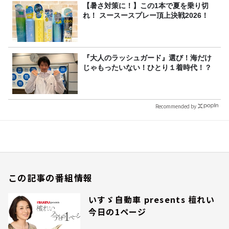
【暑さ対策に！】この1本で夏を乗り切
れ！ スースースプレー頂上決戦2026！
『大人のラッシュガード』選び！海だけ
じゃもったいない！ひとり１着時代！？
Recommended by
この記事の番組情報
いすゞ自動車 presents 檀れい
今日の1ページ