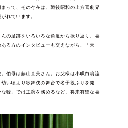
相まって、その存在は、戦後昭和の上方喜劇界
継がれています。
さんの足跡をいろいろな角度から振り返り、喜
のある方のインタビューも交えながら、「天
歳。伯母は藤山直美さん。お父様は小唄白扇流
。幼い頃より歌舞伎の舞台で名子役ぶりを発
かな嘘」では主演を務めるなど、将来有望な喜