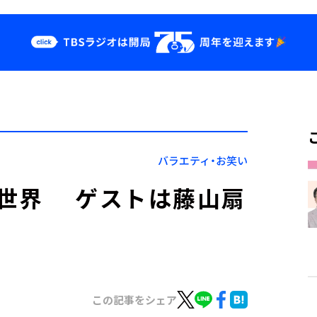
クス
イベント・グッ
ズ
st
YouTube
せ
会社情報
バラエティ・お笑い
の世界 ゲストは藤山扇
この記事をシェア