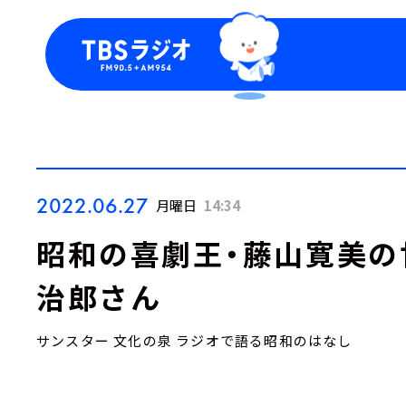
今日の番組表
トピッ
週間番組表
TBS
Podca
お知ら
2022.06.27
月曜日
14:34
昭和の喜劇王・藤山寛美
治郎さん
サンスター 文化の泉 ラジオで語る昭和のはなし