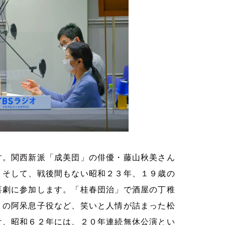
す。関西新派「成美団」の俳優・藤山秋美さん
。そして、戦後間もない昭和２３年、１９歳の
喜劇に参加します。「桂春団治」で酒屋の丁稚
」の阿呆息子役など、笑いと人情が詰まった松
け、昭和６２年には、２０年連続無休公演とい