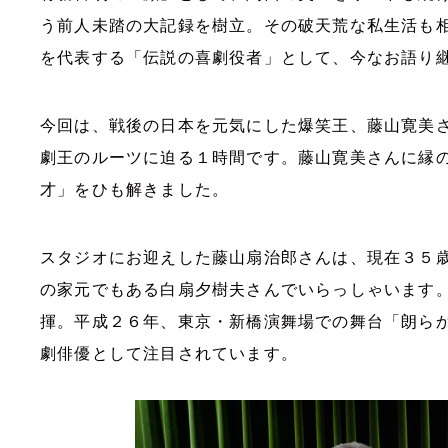
う前人未踏の大記録を樹立。その破天荒な私生活も
を代表する「伝説の喜劇役者」として、今なお語り
今回は、戦後の日本を元気にした爆笑王、藤山寛美
劇王のルーツに迫る１時間です。藤山寛美さんに縁
才」をひも解きました。
スタジオにお迎えした藤山扇治郎さんは、現在３５
の家元でもある白扇夕樹夫さんでいらっしゃいます
揮。平成２６年、東京・新橋演舞場での舞台「朗ら
劇俳優として注目されています。