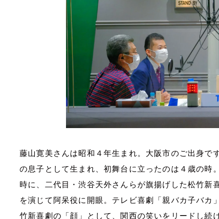
藤山寛美さんは昭和４年生まれ。大阪市のご出身で
の息子として生まれ、初舞台に立ったのは４歳の時
時に、二代目・渋谷天外さんらが旗揚げした松竹新
を演じて阿呆役に開眼。テレビ喜劇「親バカ子バカ
竹新喜劇の「顔」として、関西の笑いをリードし続