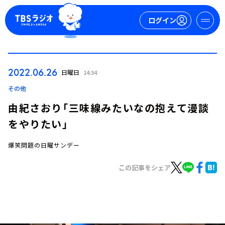
ログイン
マイページ
2022.06.26
日曜日
14:34
新規会員登録
ログイン
その他
由紀さおり「三味線みたいなの抱えて漫談
をやりたい」
爆笑問題の日曜サンデー
この記事をシェア
今日の番組表
週間番組表
トピックス
TBS Podcast