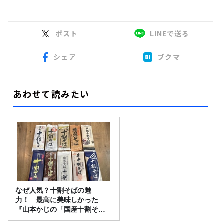
ポスト
LINEで送る
シェア
ブクマ
あわせて読みたい
なぜ人気？十割そばの魅
力！ 最高に美味しかった
『山本かじの「国産十割そ
ば」』とは？【十割そば10種