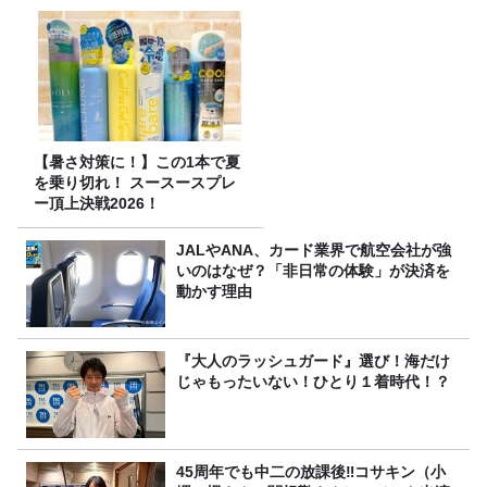
食べ比べ】
【暑さ対策に！】この1本で夏
を乗り切れ！ スースースプレ
ー頂上決戦2026！
JALやANA、カード業界で航空会社が強
いのはなぜ？「非日常の体験」が決済を
動かす理由
『大人のラッシュガード』選び！海だけ
じゃもったいない！ひとり１着時代！？
45周年でも中二の放課後‼コサキン（小