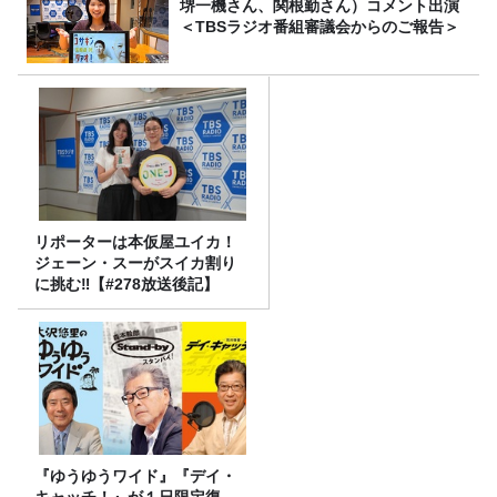
堺一機さん、関根勤さん）コメント出演
＜TBSラジオ番組審議会からのご報告＞
リポーターは本仮屋ユイカ！
ジェーン・スーがスイカ割り
に挑む‼【#278放送後記】
『ゆうゆうワイド』『デイ・
キャッチ！』が１日限定復