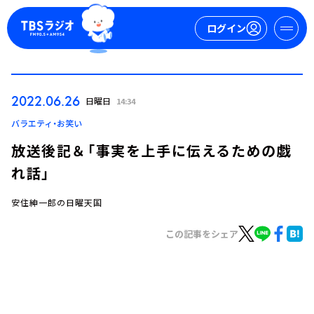
ログイン
マイページ
2022.06.26
日曜日
14:34
新規会員登録
ログイン
バラエティ・お笑い
放送後記＆「事実を上手に伝えるための戯
れ話」
安住紳一郎の日曜天国
この記事をシェア
今日の番組表
週間番組表
トピックス
TBS Podcast