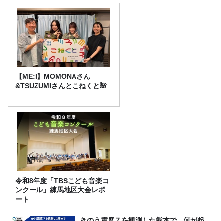
【ME:I】MOMONAさん
&TSUZUMIさんとこねくと🌺
令和8年度「TBSこども音楽コ
ンクール」練馬地区大会レポ
ート
きのう震度７を観測した熊本で、何が起