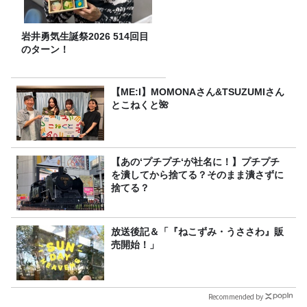
岩井勇気生誕祭2026 514回目
のターン！
【ME:I】MOMONAさん&TSUZUMIさん
とこねくと🌺
【あの‘プチプチ‘が社名に！】プチプチ
を潰してから捨てる？そのまま潰さずに
捨てる？
放送後記＆「『ねこずみ・うささわ』販
売開始！」
Recommended by