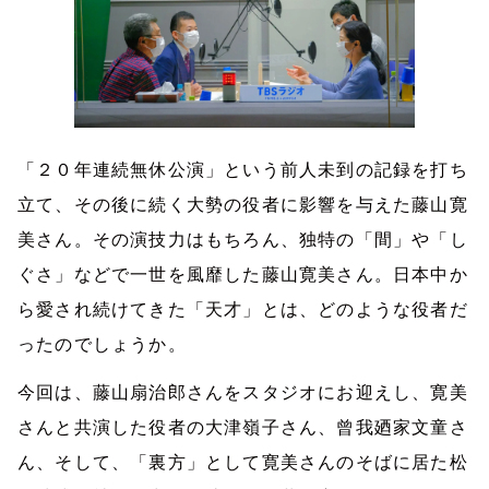
「２０年連続無休公演」という前人未到の記録を打ち
立て、その後に続く大勢の役者に影響を与えた藤山寛
美さん。その演技力はもちろん、独特の「間」や「し
ぐさ」などで一世を風靡した藤山寛美さん。日本中か
ら愛され続けてきた「天才」とは、どのような役者だ
ったのでしょうか。
今回は、藤山扇治郎さんをスタジオにお迎えし、寛美
さんと共演した役者の大津嶺子さん、曾我廼家文童さ
ん、そして、「裏方」として寛美さんのそばに居た松