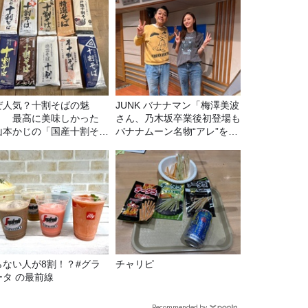
ぜ人気？十割そばの魅
JUNK バナナマン「梅澤美波
！ 最高に美味しかった
さん、乃木坂卒業後初登場も
山本かじの「国産十割そ
バナナムーン名物“アレ”を喰
」』とは？【十割そば10
らう」
食べ比べ】
らない人が8割！？#グラ
チャリピ
ータ の最前線
Recommended by