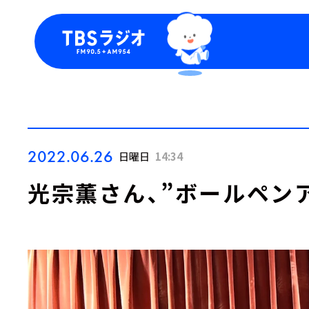
今日の番組表
トピッ
週間番組表
TBS
Podca
お知ら
2022.06.26
日曜日
14:34
光宗薫さん、”ボールペンア