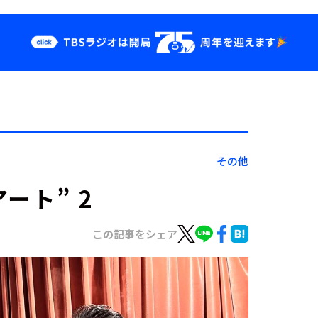
クス
イベント・グッ
ズ
st
YouTube
せ
会社情報
その他
ート” 2
この記事をシェア