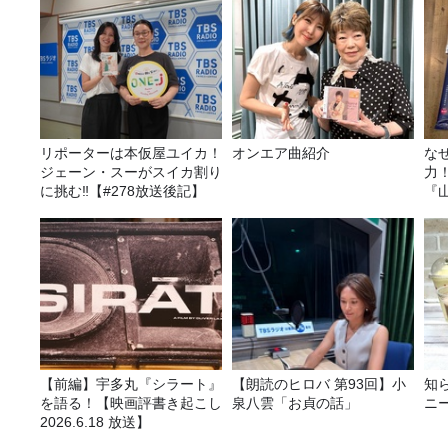
リポーターは本仮屋ユイカ！
オンエア曲紹介
な
ジェーン・スーがスイカ割り
力
に挑む‼【#278放送後記】
『
ば
種
【前編】宇多丸『シラート』
【朗読のヒロバ 第93回】小
知
を語る！【映画評書き起こし
泉八雲「お貞の話」
ニ
2026.6.18 放送】