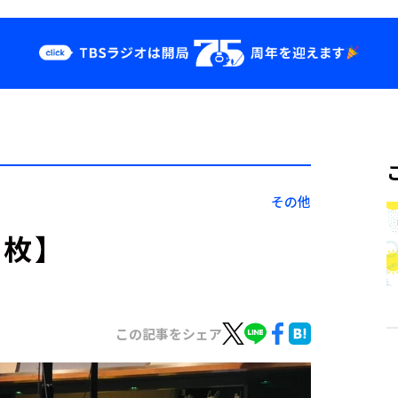
クス
イベント・グッ
ズ
st
YouTube
せ
会社情報
その他
３枚】
この記事をシェア