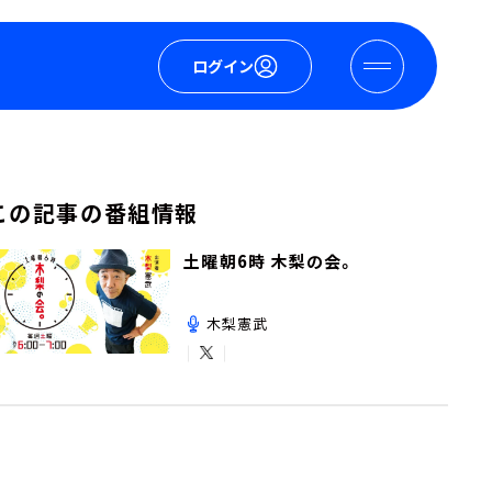
ログイン
この記事の番組情報
土曜朝6時 木梨の会。
木梨憲武