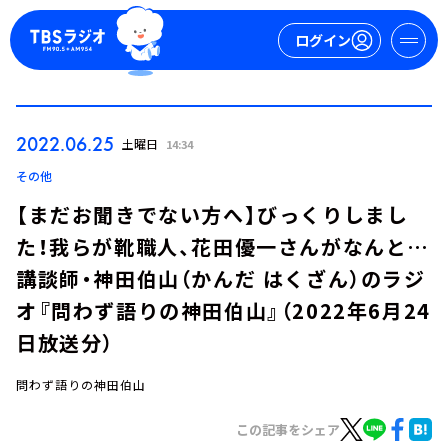
ログイン
マイページ
2022.06.25
土曜日
14:34
新規会員登録
ログイン
その他
【まだお聞きでない方へ】びっくりしまし
た！我らが靴職人、花田優一さんがなんと…
講談師・神田伯山（かんだ はくざん）のラジ
オ『問わず語りの神田伯山』（2022年6月24
日放送分）
今日の番組表
週間番組表
問わず語りの神田伯山
トピックス
この記事をシェア
TBS Podcast