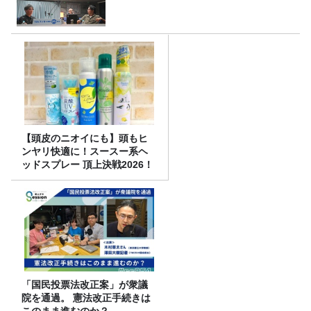
【頭皮のニオイにも】頭もヒ
ンヤリ快適に！スースー系ヘ
ッドスプレー 頂上決戦2026！
「国民投票法改正案」が衆議
院を通過。 憲法改正手続きは
このまま進むのか？