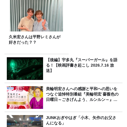
久米宏さんは平野レミさんが
好きだった？？
【後編】宇多丸『スーパーガール』を語
る！【映画評書き起こし 2026.7.16 放
送】
美輪明宏さんへの感謝と平和への思いを
つなぐ追悼特別番組『美輪明宏 薔薇色の
日曜日～ごきげんよう、ルンルン～』
8/9（日）16時放送
JUNKおぎやはぎ「小木、矢作のお父さ
んになる」