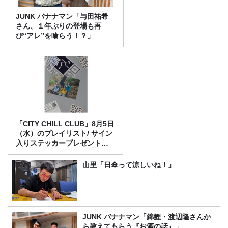
JUNK バナナマン「与田祐希
さん、１年ぶりの登場も再
び“アレ”を喰らう！？」
「CITY CHILL CLUB」8月5日
（水）のプレイリスト/ サイン
入りステッカープレゼント有
り
山里「日傘って涼しいね！」
JUNK バナナマン「錦鯉・渡辺隆さんか
ら教えてもらう『お酒の話』」