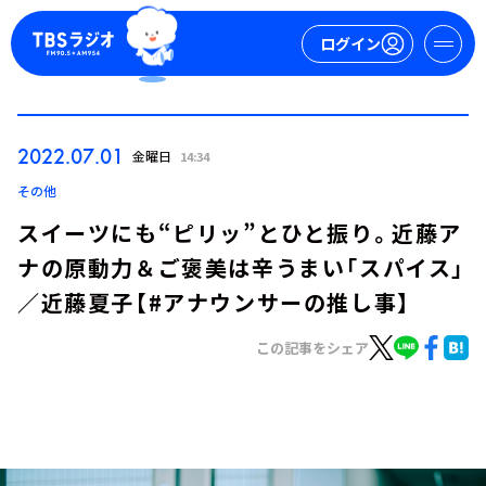
ログイン
マイページ
2022.07.01
金曜日
14:34
新規会員登録
ログイン
その他
スイーツにも“ピリッ”とひと振り。近藤ア
ナの原動力＆ご褒美は辛うまい「スパイス」
／近藤夏子【#アナウンサーの推し事】
この記事をシェア
今日の番組表
週間番組表
トピックス
TBS Podcast