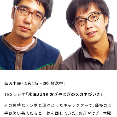
お知らせ
イベント・グッズ
YouTube
会社情報
毎週木曜・深夜1時～3時 放送中！
TBSラジオ
『木曜JUNK おぎやはぎのメガネびいき』
その独特なテンポと漂々としたキャラクターで、幾多の若
手お笑い芸人たちと一線を画してきた、おぎやはぎ。木曜