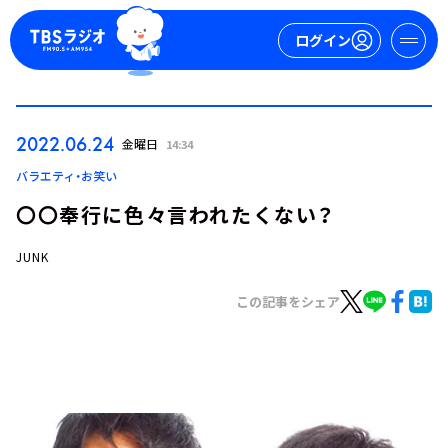
ログイン
マイページ
2022.06.24
金曜日
14:34
新規会員登録
ログイン
バラエティ・お笑い
〇〇奉行に色々言われたくない？
JUNK
この記事をシェア
今日の番組表
週間番組表
トピックス
TBS Podcast