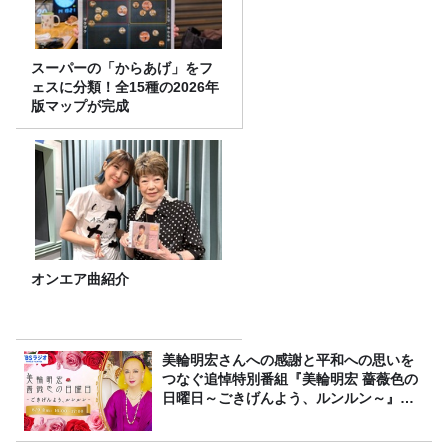
スーパーの「からあげ」をフ
ェスに分類！全15種の2026年
版マップが完成
オンエア曲紹介
美輪明宏さんへの感謝と平和への思いを
つなぐ追悼特別番組『美輪明宏 薔薇色の
日曜日～ごきげんよう、ルンルン～』
8/9（日）16時放送