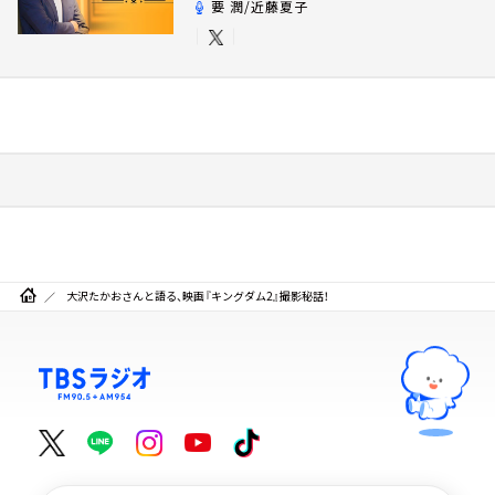
要 潤/近藤夏子
大沢たかおさんと語る、映画『キングダム2』撮影秘話！