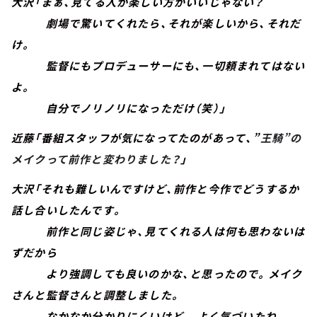
大沢「まぁ、見てる人が楽しい方がいいじゃない？
劇場で驚いてくれたら、それが楽しいから、それだ
け。
監督にもプロデューサーにも、一切頼まれてはない
よ。
自分でノリノリになっただけ（笑）」
近藤「番組スタッフが気になってたのがあって、”
王騎”の
メイクって前作と変わりました？
」
大沢「それも難しいんですけど、前作と今作でどうするか
話し合いしたんです。
前作と同じ姿じゃ、見てくれる人は何も思わないは
ずだから
より強調しても良いのかな、と思ったので。メイク
さんと監督さんと調整しました。
なかなか分かりにくいけど...よく気づいたね