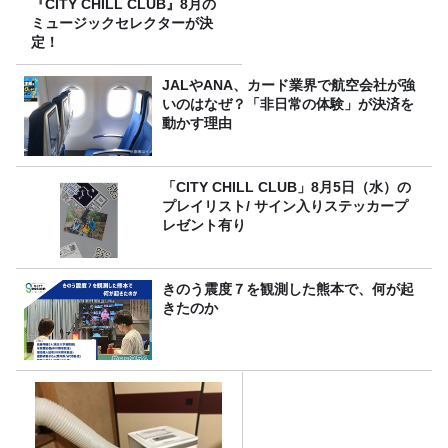
『CITY CHILL CLUB』8月の
ミュージックセレクターが決
定！
JALやANA、カード業界で航空会社が強
いのはなぜ？「非日常の体験」が決済を
動かす理由
「CITY CHILL CLUB」8月5日（水）の
プレイリスト/ サイン入りステッカープ
レゼント有り
きのう震度７を観測した熊本で、何が起
きたのか