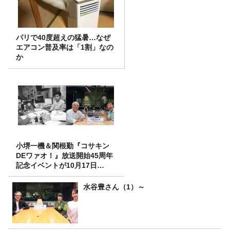
パリで40度超えの猛暑…なぜ
エアコン普及率は「1割」なの
か
小堺一機＆関根勤『コサキン
DEワァオ！』放送開始45周年
記念イベントが10月17日
（土）に開催決定！本日より
FC先行受付スタート！
水谷豊さん（1）～