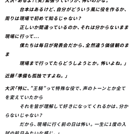
大沢「あるよ！（笑）緊張っていうか、怖いのかな。
台本はあるけど、自分がどういう風に役を作るか、
周りは現場で初めて知るじゃない？
正しいか間違っているのか、それは分からないまま
現場に行って...
僕たちは毎日が発表会だから、全然違う価値観のま
ま
現場まで行ってたらどうしようとか。怖いよね。」
近藤「準備も孤独ですよね。」
大沢「特に、”
王騎”って特殊な役で、声のトーンとか全て
を変えていたから
それを皆が理解して好きになってくれるかは、分か
らないじゃない？
だから、現場に行く前の日は怖い。一生に1度の入
試の前日みたいな感じ。」