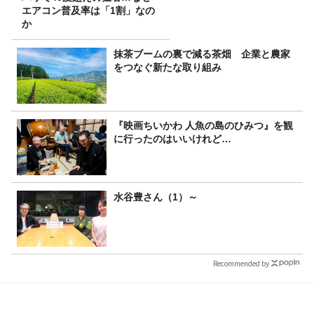
エアコン普及率は「1割」なの
か
抹茶ブームの裏で減る茶畑 企業と農家
をつなぐ新たな取り組み
『映画ちいかわ 人魚の島のひみつ』を観
に行ったのはいいけれど…
水谷豊さん（1）～
Recommended by