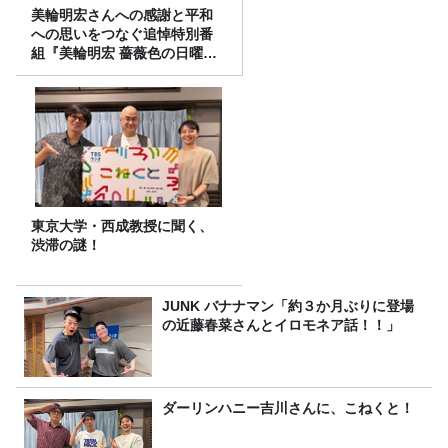
美輪明宏さんへの感謝と平和
への思いをつなぐ追悼特別番
組『美輪明宏 薔薇色の日曜日
～ごきげんよう、ルンルン
～』8/9（日）16時放送
東京大学・西成教授に聞く、
渋滞の謎！
JUNK バナナマン「約３か月ぶりに登場
の近藤春菜さんとイロモネア話！！」
ダーリンハニー吉川さんに、こねくと！