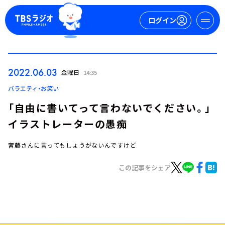
ログイン
マイページ
2022.06.03
金曜日
14:35
新規会員登録
ログイン
バラエティ・お笑い
「自由に書いてって言わないでください。」
イラストレーターの愚痴
宮藤さんに言ってもしょうがないんですけど
この記事をシェア
今日の番組表
週間番組表
トピックス
TBS Podcast