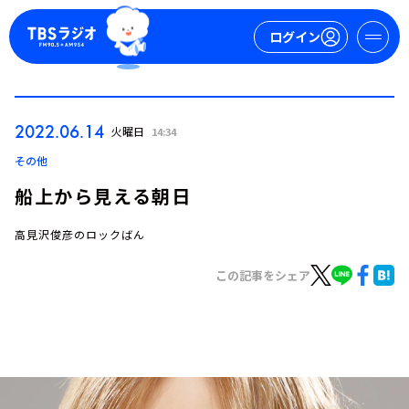
ログイン
マイページ
2022.06.14
火曜日
14:34
新規会員登録
ログイン
その他
船上から見える朝日
高見沢俊彦のロックばん
この記事をシェア
今日の番組表
週間番組表
トピックス
TBS Podcast